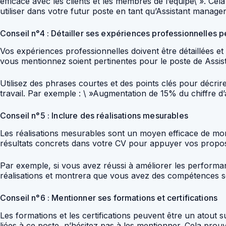
efficace avec les clients et les membres de l’équipe\ ». C
utiliser dans votre futur poste en tant qu’Assistant manag
Conseil n°4 : Détailler ses expériences professionnelles p
Vos expériences professionnelles doivent être détaillées e
vous mentionnez soient pertinentes pour le poste de Ass
Utilisez des phrases courtes et des points clés pour décrir
travail. Par exemple : \ »Augmentation de 15% du chiffre d’a
Conseil n°5 : Inclure des réalisations mesurables
Les réalisations mesurables sont un moyen efficace de mont
résultats concrets dans votre CV pour appuyer vos propo
Par exemple, si vous avez réussi à améliorer les performan
réalisations et montrera que vous avez des compétences s
Conseil n°6 : Mentionner ses formations et certifications
Les formations et les certifications peuvent être un atout
liées à ce poste, n’hésitez pas à les mentionner. Cela prou