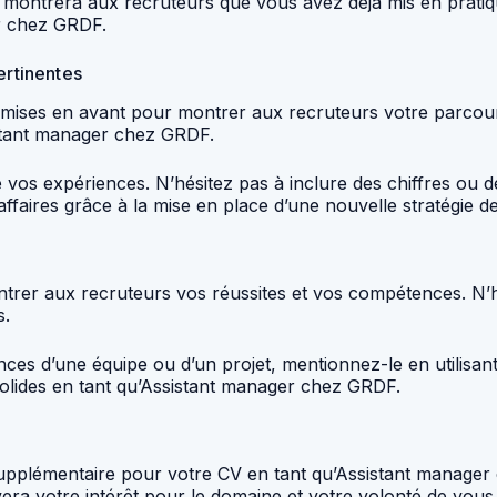
ela montrera aux recruteurs que vous avez déjà mis en prat
er chez GRDF.
ertinentes
t mises en avant pour montrer aux recruteurs votre parcours
istant manager chez GRDF.
e vos expériences. N’hésitez pas à inclure des chiffres ou 
ffaires grâce à la mise en place d’une nouvelle stratégie de
rer aux recruteurs vos réussites et vos compétences. N’hés
s.
ces d’une équipe ou d’un projet, mentionnez-le en utilisant
olides en tant qu’Assistant manager chez GRDF.
 supplémentaire pour votre CV en tant qu’Assistant manager
vera votre intérêt pour le domaine et votre volonté de vous