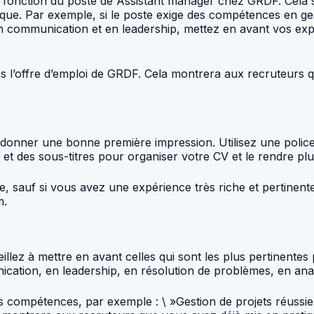
en fonction du poste de Assistant manager chez GRDF. Cela 
que. Par exemple, si le poste exige des compétences en ges
en communication et en leadership, mettez en avant vos e
ans l’offre d’emploi de GRDF. Cela montrera aux recruteurs
 donner une bonne première impression. Utilisez une police d
s et des sous-titres pour organiser votre CV et le rendre plus 
e, sauf si vous avez une expérience très riche et pertine
m.
llez à mettre en avant celles qui sont les plus pertinente
cation, en leadership, en résolution de problèmes, en ana
 vos compétences, par exemple : \ »Gestion de projets réus