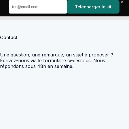
Passer
fiscales
au
×
YoupiJobs
Telecharger le kit
contenu
Contact
Une question, une remarque, un sujet à proposer ?
Écrivez-nous via le formulaire ci-dessous. Nous
répondons sous 48h en semaine.