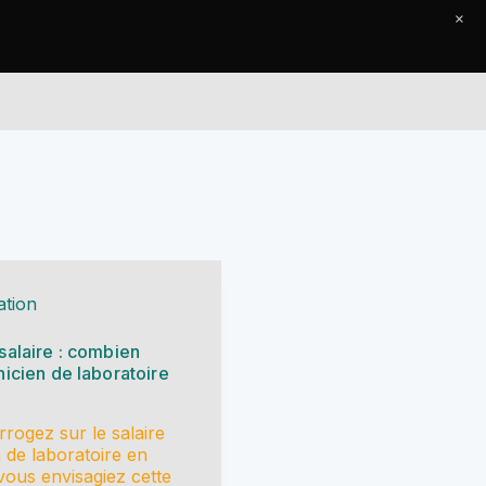
×
Le Journal
Contact
tion
salaire : combien
icien de laboratoire
rrogez sur le salaire
n de laboratoire en
ous envisagiez cette