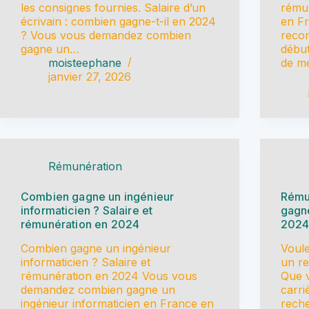
les consignes fournies. Salaire d’un
rémun
écrivain : combien gagne-t-il en 2024
en F
? Vous vous demandez combien
recon
gagne un…
début
moisteephane
de me
janvier 27, 2026
Rémunération
Combien gagne un ingénieur
Rémun
informaticien ? Salaire et
gagn
rémunération en 2024
2024
Combien gagne un ingénieur
Voul
informaticien ? Salaire et
un re
rémunération en 2024 Vous vous
Que 
demandez combien gagne un
carri
ingénieur informaticien en France en
reche