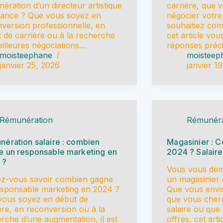
ération d’un directeur artistique
carrière, que 
rance ? Que vous soyez en
négocier votre
version professionnelle, en
souhaitiez com
 de carrière ou à la recherche
cet article vo
illeures négociations…
réponses préc
moisteephane
moisteep
janvier 25, 2026
janvier 1
Rémunération
Rémunéra
ération salaire : combien
Magasinier : C
e un responsable marketing en
2024 ? Salaire
 ?
Vous vous de
ez-vous savoir combien gagne
un magasinier
sponsable marketing en 2024 ?
Que vous envis
vous soyez en début de
que vous cherc
ère, en reconversion ou à la
salaire ou que
rche d’une augmentation, il est
offres, cet art