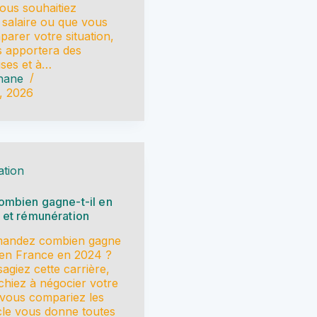
vous souhaitiez
 salaire ou que vous
parer votre situation,
us apportera des
ises et à…
hane
9, 2026
tion
ombien gagne-t-il en
 et rémunération
mandez combien gagne
 en France en 2024 ?
agiez cette carrière,
hiez à négocier votre
 vous compariez les
icle vous donne toutes