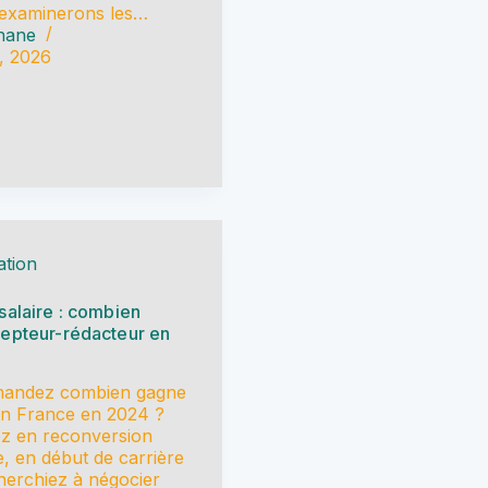
 examinerons les…
hane
0, 2026
tion
salaire : combien
epteur-rédacteur en
mandez combien gagne
en France en 2024 ?
z en reconversion
e, en début de carrière
herchiez à négocier