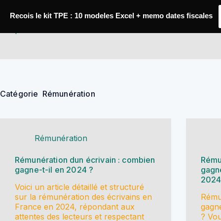
Passer
au
Recois le kit TPE : 10 modeles Excel + memo dates fiscales
contenu
YoupiJobs
Catégorie
Rémunération
Rémunération
Rémunération dun écrivain : combien
Rémun
gagne-t-il en 2024 ?
gagne
2024
Voici un article détaillé et structuré
sur la rémunération des écrivains en
Rémun
France en 2024, répondant aux
gagne
attentes des lecteurs et respectant
? Vou