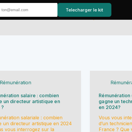
Telecharger le kit
Accueil
Rémunération
Rémunéra
ération salaire : combien
Rémunération 
 un directeur artistique en
gagne un techn
 ?
en 2024?
ération salariale : combien
Vous vous inte
 un directeur artistique en 2024
d’un technicie
s vous interrogez sur la
France ? Que v