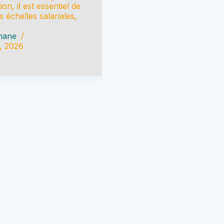
n, il est essentiel de
 échelles salariales,
hane
0, 2026