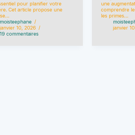
ssentiel pour planifier votre
une augmentatio
ère. Cet article propose une
comprendre les
yse…
les primes…
moisteephane
moisteep
janvier 10, 2026
janvier 1
19 commentaires