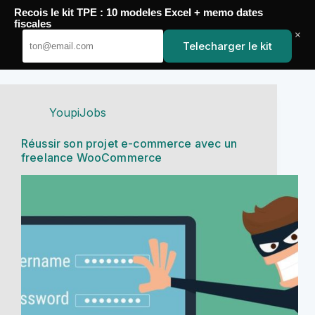
Passer
Recois le kit TPE : 10 modeles Excel + memo dates
au
YoupiJobs
fiscales
contenu
×
Telecharger le kit
YoupiJobs
Réussir son projet e-commerce avec un
freelance WooCommerce