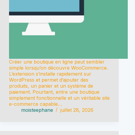
Créer une boutique en ligne peut sembler
simple lorsqu’on découvre WooCommerce.
L’extension s’installe rapidement sur
WordPress et permet d’ajouter des
produits, un panier et un système de
paiement. Pourtant, entre une boutique
simplement fonctionnelle et un véritable site
e-commerce capable…
moisteephane
juillet 28, 2026