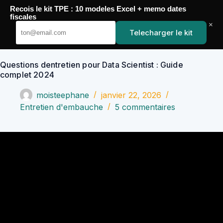
Passer
Recois le kit TPE : 10 modeles Excel + memo dates
au
YoupiJobs
fiscales
contenu
×
Telecharger le kit
Questions dentretien pour Data Scientist : Guide
complet 2024
moisteephane
janvier 22, 2026
Entretien d'embauche
5 commentaires