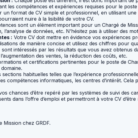
sion :
Chaque poste est différent, il est donc important de 
avant les compétences et expériences requises pour le pos
un format de CV simple et professionnel, en utilisant une p
ourraient nuire à la lisibilité de votre CV.
ences sont un élément important pour un Chargé de Miss
, l’analyse de données, etc. N’hésitez pas à utiliser des mo
tes :
Votre CV doit mettre en évidence vos expériences pr
isations de manière concise et utilisez des chiffres pour quan
 sont intéressés par les résultats que vous avez obtenus d
e l’augmentation des ventes, la réduction des coûts, etc.
rmations et certifications pertinentes pour le poste de Ch
e domaine.
sections habituelles telles que l’expérience professionnell
 les compétences informatiques, les centres d’intérêt. Cela
s chances d’être repéré par les systèmes de suivi des cand
nts dans l’offre d’emploi et permettront à votre CV d’être 
de Mission chez GRDF.