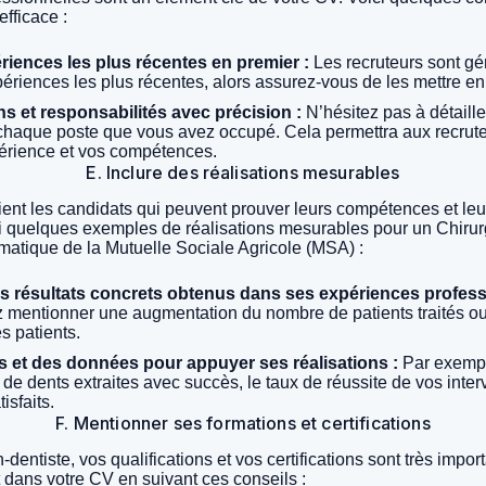
fficace :
ériences les plus récentes en premier :
Les recruteurs sont g
périences les plus récentes, alors assurez-vous de les mettre e
ns et responsabilités avec précision :
N’hésitez pas à détaille
chaque poste que vous avez occupé. Cela permettra aux recrut
érience et vos compétences.
E. Inclure des réalisations mesurables
ient les candidats qui peuvent prouver leurs compétences et leur
ici quelques exemples de réalisations mesurables pour un Chirur
atique de la Mutuelle Sociale Agricole (MSA) :
es résultats concrets obtenus dans ses expériences profess
 mentionner une augmentation du nombre de patients traités ou
s patients.
res et des données pour appuyer ses réalisations :
Par exempl
e dents extraites avec succès, le taux de réussite de vos inter
isfaits.
F. Mentionner ses formations et certifications
-dentiste, vos qualifications et vos certifications sont très impo
 dans votre CV en suivant ces conseils :