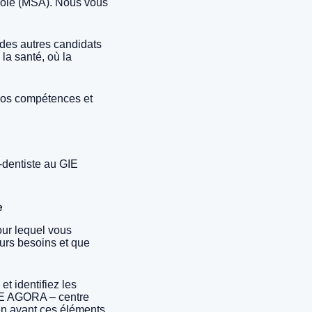
icole (MSA). Nous vous
 des autres candidats
la santé, où la
 vos compétences et
-dentiste au GIE
e
our lequel vous
urs besoins et que
et identifiez les
GIE AGORA – centre
en avant ces éléments