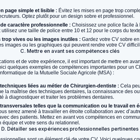
n page simple et lisible :
Évitez les mises en page trop comple
recruteurs. Optez plutôt pour un design sobre et professionnel.
e de caractère professionnelle :
Choisissez une police facile à 
ilisez une taille de police entre 10 et 12 pour le corps du texte
s trop vives ou les images inutiles :
Gardez votre CV sobre en u
les images ou les graphiques qui peuvent rendre votre CV difficile
C. Mettre en avant ses compétences clés
cations et de votre expérience, il est important de mettre en a
oici quelques exemples de compétences importantes pour un Ch
formatique de la Mutuelle Sociale Agricole (MSA) :
echniques liées au métier de Chirurgien-dentiste :
Cela peut
e la maîtrise des techniques dentaires, la connaissance des ou
té à diagnostiquer et traiter les problèmes dentaires.
ransversales telles que la communication ou le travail en é
ous serez amené à travailler en étroite collaboration avec d’aut
ir avec des patients. Mettez en avant vos compétences en commun
n équipe et votre sens du relationnel.
D. Détailler ses expériences professionnelles pertinentes
ssionnelles sont un élément clé de votre CV. Voici quelques co