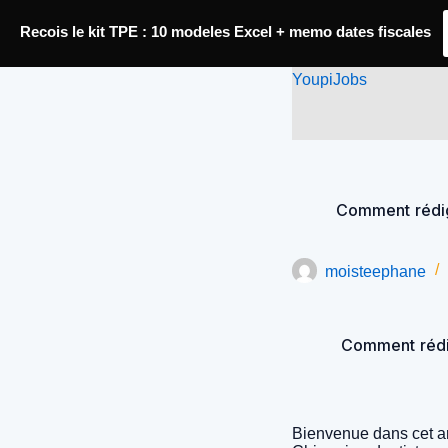
Passer
Recois le kit TPE : 10 modeles Excel + memo dates fiscales
au
contenu
YoupiJobs
Comment rédig
moisteephane
Comment rédig
Bienvenue dans cet ar