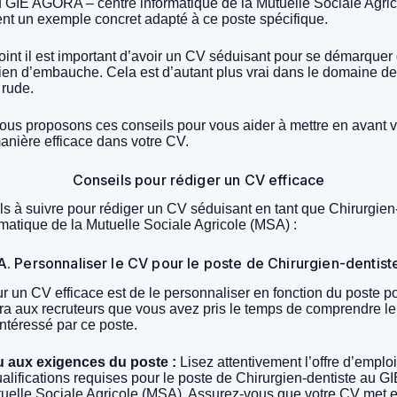
u GIE AGORA – centre informatique de la Mutuelle Sociale Agr
t un exemple concret adapté à ce poste spécifique.
int il est important d’avoir un CV séduisant pour se démarquer
ien d’embauche. Cela est d’autant plus vrai dans le domaine de 
 rude.
ous proposons ces conseils pour vous aider à mettre en avant
anière efficace dans votre CV.
Conseils pour rédiger un CV efficace
ls à suivre pour rédiger un CV séduisant en tant que Chirurgien
atique de la Mutuelle Sociale Agricole (MSA) :
A. Personnaliser le CV pour le poste de Chirurgien-dentist
r un CV efficace est de le personnaliser en fonction du poste p
ra aux recruteurs que vous avez pris le temps de comprendre le
ntéressé par ce poste.
u aux exigences du poste :
Lisez attentivement l’offre d’emploi 
alifications requises pour le poste de Chirurgien-dentiste au 
tuelle Sociale Agricole (MSA). Assurez-vous que votre CV met 