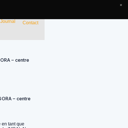
×
 Journal
Contact
GORA – centre
AGORA – centre
 en tant que