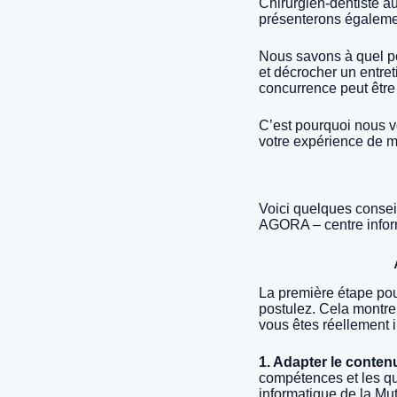
Chirurgien-dentiste a
présenterons égalemen
Nous savons à quel po
et décrocher un entret
concurrence peut être
C’est pourquoi nous v
votre expérience de m
Voici quelques consei
AGORA – centre inform
La première étape pou
postulez. Cela montre
vous êtes réellement i
1. Adapter le conten
compétences et les qu
informatique de la Mu