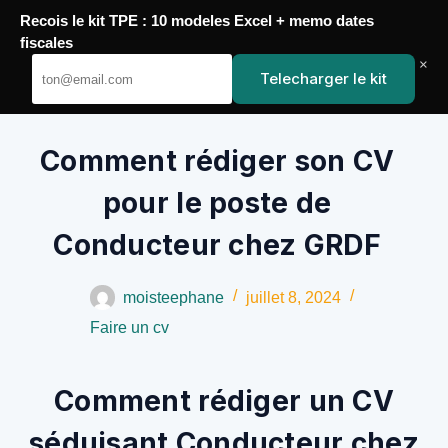
Recois le kit TPE : 10 modeles Excel + memo dates
Passer
fiscales
au
YoupiJobs
×
Telecharger le kit
contenu
Comment rédiger son CV
pour le poste de
Conducteur chez GRDF
moisteephane
juillet 8, 2024
Faire un cv
Comment rédiger un CV
séduisant Conducteur chez