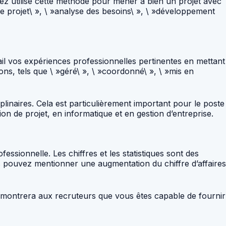
ez utilisé cette méthode pour mener à bien un projet avec
de projet\ », \ »analyse des besoins\ », \ »développement
il vos expériences professionnelles pertinentes en mettant
ions, tels que \ »géré\ », \ »coordonné\ », \ »mis en
linaires. Cela est particulièrement important pour le poste
 de projet, en informatique et en gestion d’entreprise.
ssionnelle. Les chiffres et les statistiques sont des
 pouvez mentionner une augmentation du chiffre d’affaires
a montrera aux recruteurs que vous êtes capable de fournir