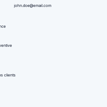
john.doe@email.com
ance
ventive
s clients