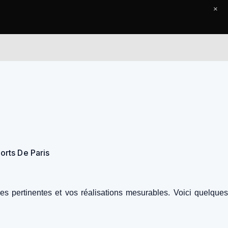
×
l
Le Journal
Contact
rts De Paris
 pertinentes et vos réalisations mesurables. Voici quelques