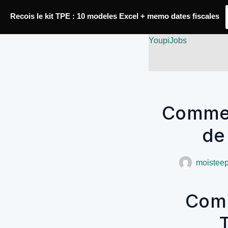
Passer
Recois le kit TPE : 10 modeles Excel + memo dates fiscales
au
contenu
YoupiJobs
Commen
de
moistee
Comm