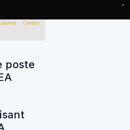
×
 Journal
Contact
e poste
CEA
isant
A