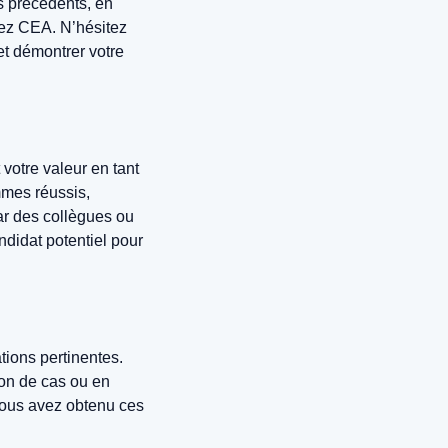
es précédents, en
chez CEA. N’hésitez
 et démontrer votre
votre valeur en tant
mmes réussis,
ar des collègues ou
ndidat potentiel pour
ations pertinentes.
ion de cas ou en
vous avez obtenu ces