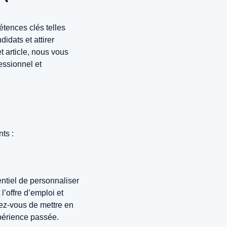
étences clés telles
idats et attirer
et article, nous vous
essionnel et
ts :
ntiel de personnaliser
’offre d’emploi et
rez-vous de mettre en
périence passée.