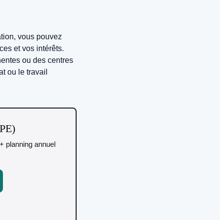
mation, vous pouvez
s et vos intérêts.
nentes ou des centres
t ou le travail
TPE)
r + planning annuel