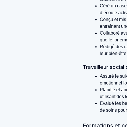
Géré un casel
d’écoute acti
Conçu et mis 
entraînant un
Collaboré ave
que le logeme
Rédigé des ra
leur bien-être
Travailleur socia
Assuré le suiv
émotionnel lor
Planifié et a
utilisant des
Évalué les be
de soins pour
Formations et ce