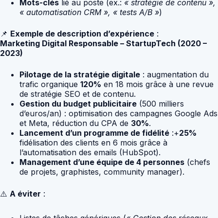
Mots-clés
lié au poste (ex.:
« stratégie de contenu »,
« automatisation CRM », « tests A/B »
)
📌
Exemple de description d’expérience
:
Marketing Digital Responsable – StartupTech (2020 –
2023)
Pilotage de la stratégie digitale
: augmentation du
trafic organique
120%
en 18 mois grâce à une revue
de stratégie SEO et de contenu.
Gestion du budget publicitaire
(500 milliers
d’euros/an) : optimisation des campagnes Google Ads
et Meta, réduction du CPA de
30%
.
Lancement d’un programme de fidélité
:+
25%
fidélisation des clients en 6 mois grâce à
l’automatisation des emails (HubSpot).
Management d’une équipe de 4 personnes
(chefs
de projets, graphistes, community manager).
⚠️
A éviter
:
Listes de tâches génériques (
« Gestion des réseaux