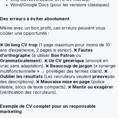
Word/Google Docs (pour les versions classiques)
Des erreurs à éviter absolument
Même avec un bon profil, ces erreurs peuvent vous
coûter une opportunité :
❌
Un long CV trop
(1 page maximum pour moins de 10
ans d’expérience, 2 pages si senior). ❌
Fautes
d’orthographe
(à utiliser
Bon Patron
ou
Grammaticalement
). ❌
Un CV générique
(envoyé en
vrac sans adaptation). ❌
Beaucoup de jargon
(« synergie
multifonctionnelle » → privilégier des termes clairs). ❌
Oublier les résultats
(Les recruteurs veulent
preuve
pas
des descriptions). ❌
Mauvaise mise en page
(police
illisible, blocs de texte compacts). ❌
Mentir ou exagérer
(vérification des recruteurs).
Exemple de CV complet pour un responsable
marketing