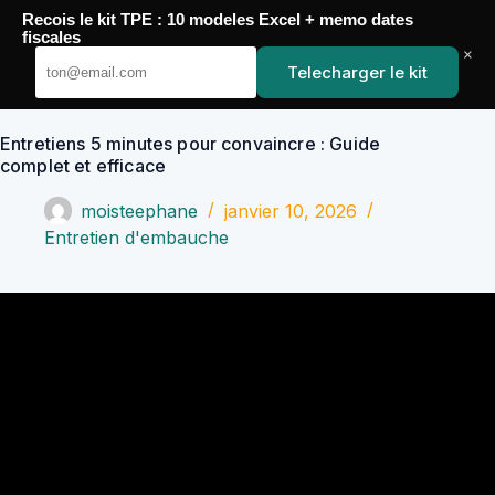
Passer
Recois le kit TPE : 10 modeles Excel + memo dates
au
YoupiJobs
fiscales
contenu
×
Telecharger le kit
Entretiens 5 minutes pour convaincre : Guide
complet et efficace
moisteephane
janvier 10, 2026
Entretien d'embauche