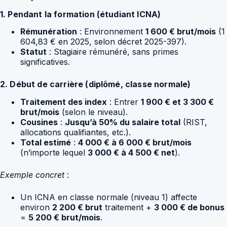
1. Pendant la formation (étudiant ICNA)
Rémunération
: Environnement
1 600 € brut/mois
(1
604,83 € en 2025, selon décret 2025-397).
Statut
: Stagiaire rémunéré, sans primes
significatives.
2. Début de carrière (diplômé, classe normale)
Traitement des index
: Entrer
1 900 € et 3 300 €
brut/mois
(selon le niveau).
Cousines
:
Jusqu’à 50% du salaire total
(RIST,
allocations qualifiantes, etc.).
Total estimé
:
4 000 € à 6 000 € brut/mois
(n’importe lequel
3 000 € à 4 500 € net
).
Exemple concret
:
Un ICNA en classe normale (niveau 1) affecte
environ
2 200 € brut
traitement +
3 000 € de bonus
=
5 200 € brut/mois
.