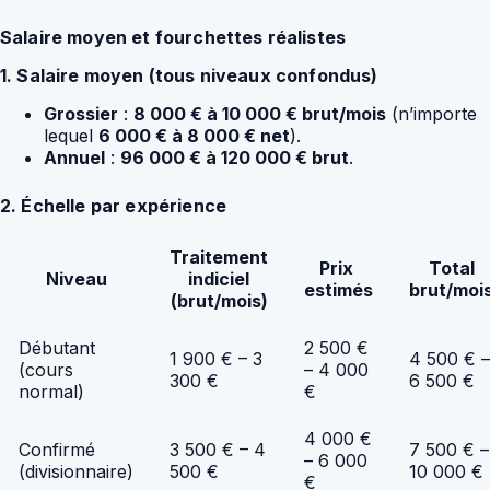
Salaire moyen et fourchettes réalistes
1. Salaire moyen (tous niveaux confondus)
Grossier
:
8 000 € à 10 000 € brut/mois
(n’importe
lequel
6 000 € à 8 000 € net
).
Annuel
:
96 000 € à 120 000 € brut
.
2. Échelle par expérience
Traitement
Prix ​​
Total
Niveau
indiciel
estimés
brut/moi
(brut/mois)
Débutant
2 500 €
1 900 € – 3
4 500 € –
(cours
– 4 000
300 €
6 500 €
normal)
€
4 000 €
Confirmé
3 500 € – 4
7 500 € –
– 6 000
(divisionnaire)
500 €
10 000 €
€