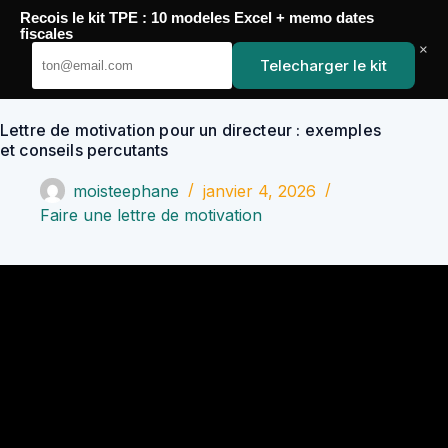
Passer
Recois le kit TPE : 10 modeles Excel + memo dates
au
YoupiJobs
fiscales
contenu
×
Telecharger le kit
Lettre de motivation pour un directeur : exemples
et conseils percutants
moisteephane
janvier 4, 2026
Faire une lettre de motivation