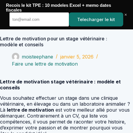
Passer
Recois le kit TPE : 10 modeles Excel + memo dates
au
YoupiJobs
fiscales
contenu
×
Telecharger le kit
Lettre de motivation pour un stage vétérinaire :
modèle et conseils
moisteephane
janvier 5, 2026
Faire une lettre de motivation
Lettre de motivation stage vétérinaire : modèle et
conseils
Vous souhaitez effectuer un stage dans une clinique
vétérinaire, en élevage ou dans un laboratoire animalier ?
Là
lettre de motivation
est votre meilleur allié pour vous
démarquer. Contrairement à un CV, qui liste vos
compétences, il vous permet de raconter votre histoire,
d’exprimer votre passion et de montrer pourquoi vous