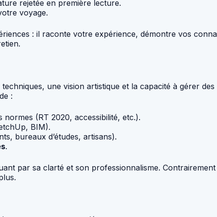
ture rejetée en première lecture.
votre voyage.
iences : il raconte votre expérience, démontre vos connai
etien.
techniques, une vision artistique et la capacité à gérer de
de :
 normes (RT 2020, accessibilité, etc.).
etchUp, BIM).
nts, bureaux d’études, artisans).
es
.
uant par sa clarté et son professionnalisme. Contrairement
plus.