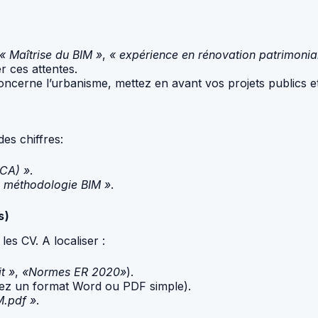
« Maîtrise du BIM »
,
« expérience en rénovation patrimonia
r ces attentes.
concerne l’urbanisme, mettez en avant vos projets publics et
des chiffres:
BCA) »
.
a méthodologie BIM »
.
s)
es CV. A localiser :
t »
,
«Normes ER 2020»
).
ssez un format Word ou PDF simple).
M.pdf »
.