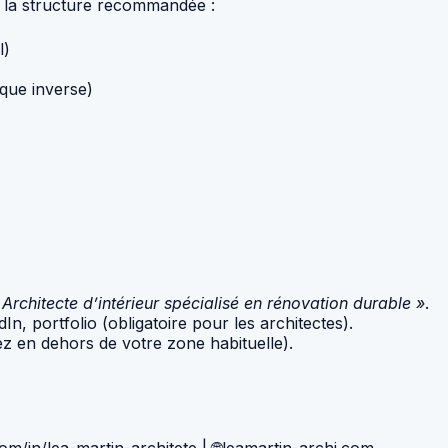
ci la structure recommandée :
l)
que inverse)
 Architecte d’intérieur spécialisé en rénovation durable »
.
In, portfolio (obligatoire pour les architectes).
lez en dehors de votre zone habituelle).
om/in/lea-martin-architete | 🌐leamartin-archi.com