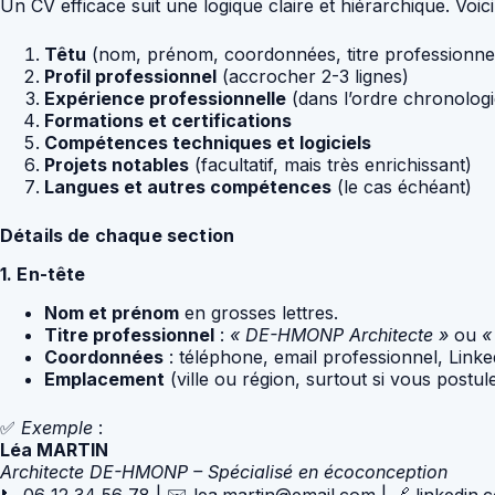
Un CV efficace suit une logique claire et hiérarchique. Voi
Têtu
(nom, prénom, coordonnées, titre professionne
Profil professionnel
(accrocher 2-3 lignes)
Expérience professionnelle
(dans l’ordre chronologi
Formations et certifications
Compétences techniques et logiciels
Projets notables
(facultatif, mais très enrichissant)
Langues et autres compétences
(le cas échéant)
Détails de chaque section
1. En-tête
Nom et prénom
en grosses lettres.
Titre professionnel
:
« DE-HMONP Architecte »
ou
«
Coordonnées
: téléphone, email professionnel, Linked
Emplacement
(ville ou région, surtout si vous postu
✅
Exemple
:
Léa MARTIN
Architecte DE-HMONP – Spécialisé en écoconception
📞 06 12 34 56 78 | ✉️ lea.martin@email.com | 🔗 linkedin.c