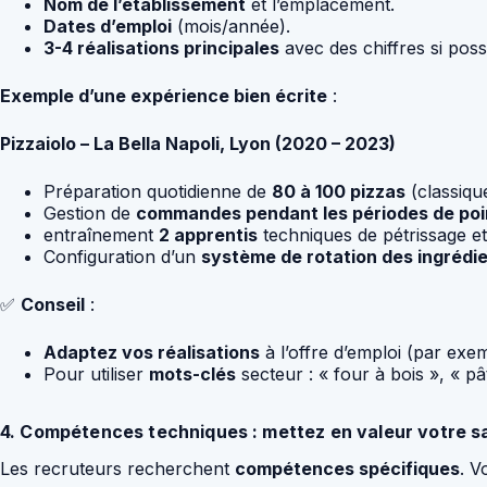
Nom de l’établissement
et l’emplacement.
Dates d’emploi
(mois/année).
3-4 réalisations principales
avec des chiffres si poss
Exemple d’une expérience bien écrite
:
Pizzaiolo – La Bella Napoli, Lyon (2020 – 2023)
Préparation quotidienne de
80 à 100 pizzas
(classique
Gestion de
commandes pendant les périodes de poi
entraînement
2 apprentis
techniques de pétrissage et
Configuration d’un
système de rotation des ingrédi
✅
Conseil
:
Adaptez vos réalisations
à l’offre d’emploi (par exe
Pour utiliser
mots-clés
secteur : « four à bois », « 
4. Compétences techniques : mettez en valeur votre sa
Les recruteurs recherchent
compétences spécifiques
. V