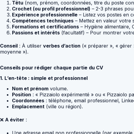
Têtu
(nom, prénom, coordonnées, titre du poste con
Crochet (ou profil professionnel)
– 2-3 phrases pou
Expérience professionnelle
– Listez vos postes en 
Compétences techniques
– Mettez en valeur votre s
Formations et certifications
– Hygiène alimentaire, C
Passions et intérêts
(facultatif) – Pour montrer vot
Conseil
: À utiliser
verbes d’action
(« préparer », « gérer 
moyenne »).
Conseils pour rédiger chaque partie du CV
1. L’en-tête : simple et professionnel
Nom et prénom
volume.
Position
: « Pizzaiolo expérimenté » ou « Pizzaiolo pas
Coordonnées
: téléphone, email professionnel, Linked
Emplacement
(ville ou région).
❌
A éviter
:
Une adresse email non professionnelle (par exemple