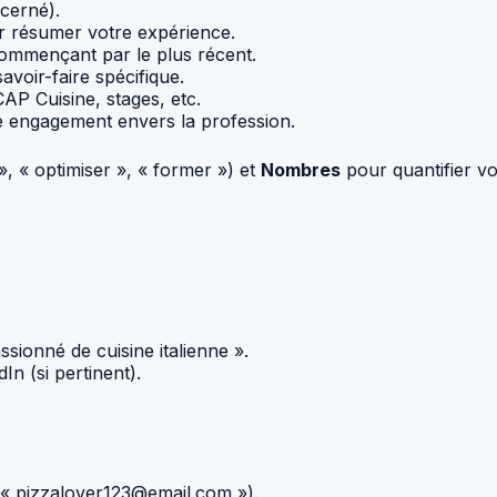
cerné).
r résumer votre expérience.
commençant par le plus récent.
avoir-faire spécifique.
AP Cuisine, stages, etc.
re engagement envers la profession.
», « optimiser », « former ») et
Nombres
pour quantifier vo
sionné de cuisine italienne ».
In (si pertinent).
 « pizzalover123@email.com »).