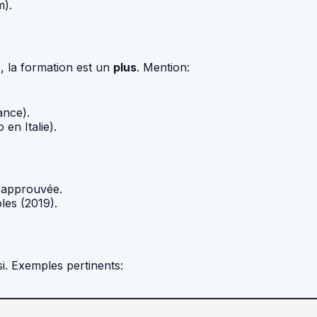
m).
s, la formation est un
plus
. Mention:
ance).
en Italie).
 approuvée.
les (2019).
si. Exemples pertinents: