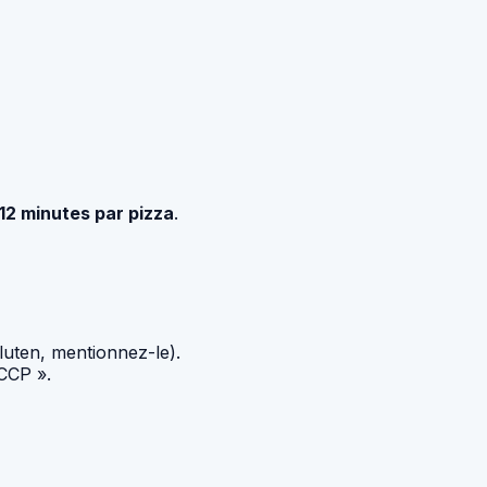
12 minutes par pizza
.
gluten, mentionnez-le).
ACCP ».