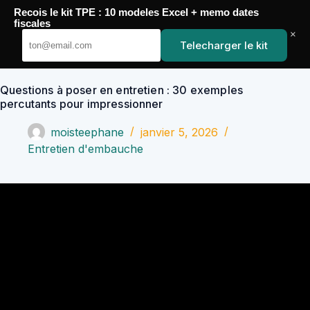
Passer
Recois le kit TPE : 10 modeles Excel + memo dates
au
YoupiJobs
fiscales
contenu
×
Telecharger le kit
Questions à poser en entretien : 30 exemples
percutants pour impressionner
moisteephane
janvier 5, 2026
Entretien d'embauche