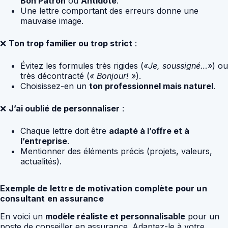
Bon Patron
ou
Antidote
.
Une lettre comportant des erreurs donne une
mauvaise image.
❌
Ton trop familier ou trop strict
:
Évitez les formules très rigides (
«Je, soussigné…»
) ou
très décontracté (
« Bonjour! »
).
Choisissez-en un
ton professionnel mais naturel
.
❌
J’ai oublié de personnaliser
:
Chaque lettre doit être
adapté à l’offre et à
l’entreprise
.
Mentionner des éléments précis (projets, valeurs,
actualités).
Exemple de lettre de motivation complète pour un
consultant en assurance
En voici un
modèle réaliste et personnalisable
pour un
poste de conseiller en assurance. Adaptez-le à votre