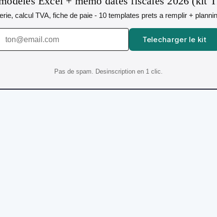
modeles Excel + memo dates fiscales 2026 (kit 
orerie, calcul TVA, fiche de paie - 10 templates prets a remplir + plann
Telecharger le kit
Pas de spam. Desinscription en 1 clic.