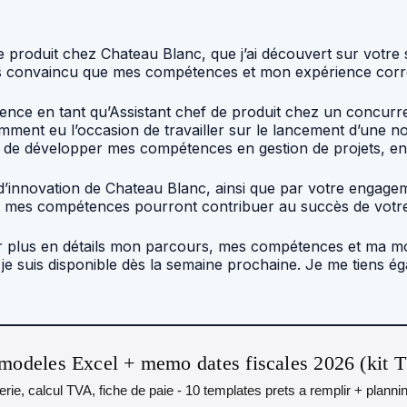
e produit chez Chateau Blanc, que j’ai découvert sur votre s
e suis convaincu que mes compétences et mon expérience cor
ence en tant qu’Assistant chef de produit chez un concurre
tamment eu l’occasion de travailler sur le lancement d’une 
de développer mes compétences en gestion de projets, en a
é et d’innovation de Chateau Blanc, ainsi que par votre enga
t mes compétences pourront contribuer au succès de votre
plus en détails mon parcours, mes compétences et ma motiv
 je suis disponible dès la semaine prochaine. Je me tiens é
modeles Excel + memo dates fiscales 2026 (kit 
orerie, calcul TVA, fiche de paie - 10 templates prets a remplir + plann