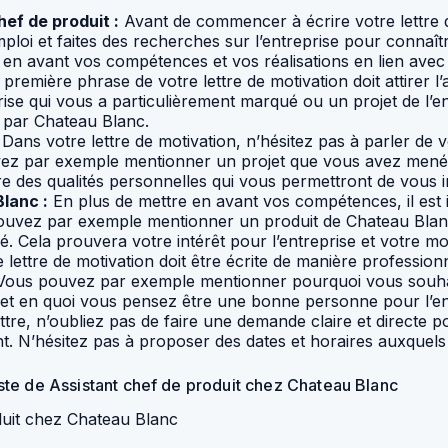
hef de produit :
Avant de commencer à écrire votre lettre 
ploi et faites des recherches sur l’entreprise pour connaîtr
t en avant vos compétences et vos réalisations en lien avec 
première phrase de votre lettre de motivation doit attirer l
ise qui vous a particulièrement marqué ou un projet de l’en
 par Chateau Blanc.
Dans votre lettre de motivation, n’hésitez pas à parler de 
ouvez par exemple mentionner un projet que vous avez men
e des qualités personnelles qui vous permettront de vous in
lanc :
En plus de mettre en avant vos compétences, il est
 pouvez par exemple mentionner un produit de Chateau Bla
 Cela prouvera votre intérêt pour l’entreprise et votre mot
 lettre de motivation doit être écrite de manière profession
Vous pouvez par exemple mentionner pourquoi vous souhaite
t et en quoi vous pensez être une bonne personne pour l’en
ettre, n’oubliez pas de faire une demande claire et directe 
nt. N’hésitez pas à proposer des dates et horaires auxquels
te de Assistant chef de produit chez Chateau Blanc
oduit chez Chateau Blanc