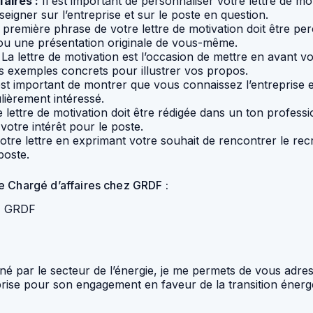
faires :
Il est important de personnaliser votre lettre de m
igner sur l’entreprise et sur le poste en question.
première phrase de votre lettre de motivation doit être per
u une présentation originale de vous-même.
La lettre de motivation est l’occasion de mettre en avant v
es exemples concrets pour illustrer vos propos.
est important de montrer que vous connaissez l’entreprise
ulièrement intéressé.
 lettre de motivation doit être rédigée dans un ton profess
otre intérêt pour le poste.
tre lettre en exprimant votre souhait de rencontrer le recr
poste.
e Chargé d’affaires chez GRDF :
ez GRDF
nné par le secteur de l’énergie, je me permets de vous adre
prise pour son engagement en faveur de la transition énerg