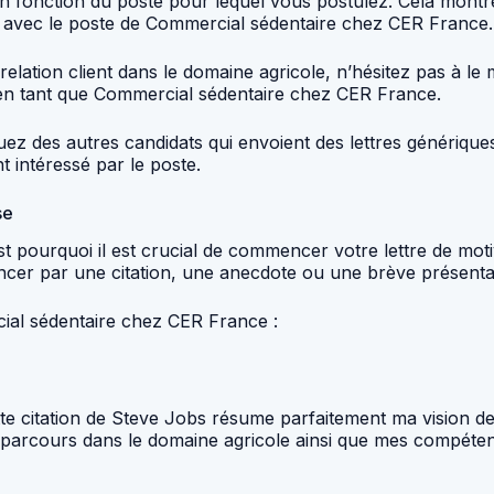
 en fonction du poste pour lequel vous postulez. Cela montre
n avec le poste de Commercial sédentaire chez CER France.
lation client dans le domaine agricole, n’hésitez pas à le 
en tant que Commercial sédentaire chez CER France.
uez des autres candidats qui envoient des lettres génériqu
t intéressé par le poste.
se
st pourquoi il est crucial de commencer votre lettre de mo
cer par une citation, une anecdote ou une brève présentat
ial sédentaire chez CER France :
 citation de Steve Jobs résume parfaitement ma vision de l
arcours dans le domaine agricole ainsi que mes compétence