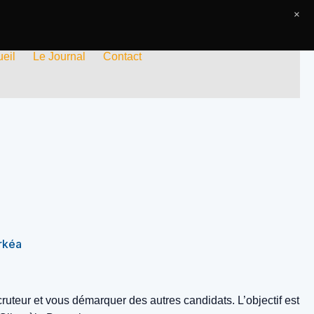
×
eil
Le Journal
Contact
rkéa
ecruteur et vous démarquer des autres candidats. L’objectif est