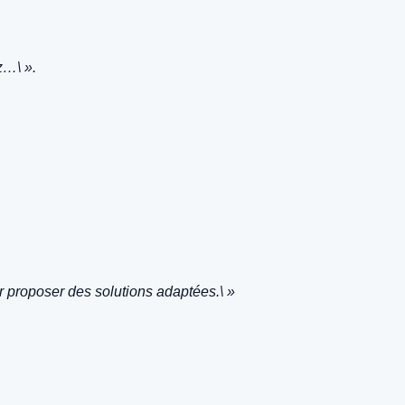
z…\ ».
r proposer des solutions adaptées.\ »