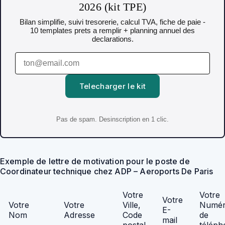
2026 (kit TPE)
Bilan simplifie, suivi tresorerie, calcul TVA, fiche de paie -
10 templates prets a remplir + planning annuel des
declarations.
Telecharger le kit
Pas de spam. Desinscription en 1 clic.
Exemple de lettre de motivation pour le poste de
Coordinateur technique chez ADP – Aeroports De Paris
Votre
Votre
Votre
Votre
Votre
Ville,
Numé
E-
Nom
Adresse
Code
de
mail
postal
téléph