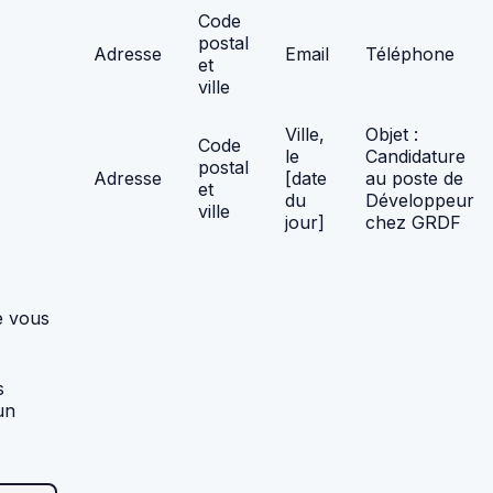
Code
postal
Adresse
Email
Téléphone
et
ville
Ville,
Objet :
Code
le
Candidature
postal
Adresse
[date
au poste de
et
du
Développeur
ville
jour]
chez GRDF
e vous
s
un