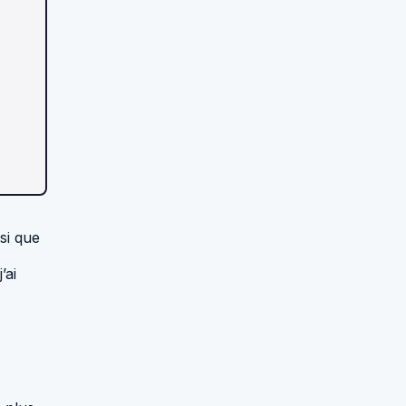
si que
’ai