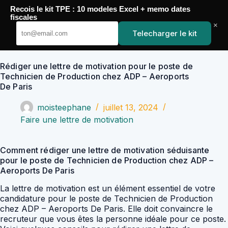
Passer
Recois le kit TPE : 10 modeles Excel + memo dates
au
YoupiJobs
fiscales
contenu
×
Telecharger le kit
Rédiger une lettre de motivation pour le poste de
Technicien de Production chez ADP – Aeroports
De Paris
moisteephane
juillet 13, 2024
Faire une lettre de motivation
Comment rédiger une lettre de motivation séduisante
pour le poste de Technicien de Production chez ADP –
Aeroports De Paris
La lettre de motivation est un élément essentiel de votre
candidature pour le poste de Technicien de Production
chez ADP – Aeroports De Paris. Elle doit convaincre le
recruteur que vous êtes la personne idéale pour ce poste.