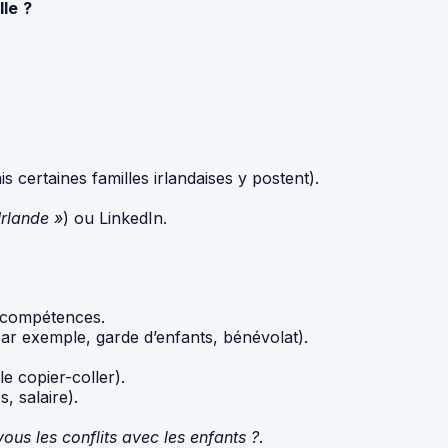
le ?
s certaines familles irlandaises y postent).
Irlande »
) ou LinkedIn.
s compétences.
ar exemple, garde d’enfants, bénévolat).
e copier-coller).
, salaire).
us les conflits avec les enfants ?
.