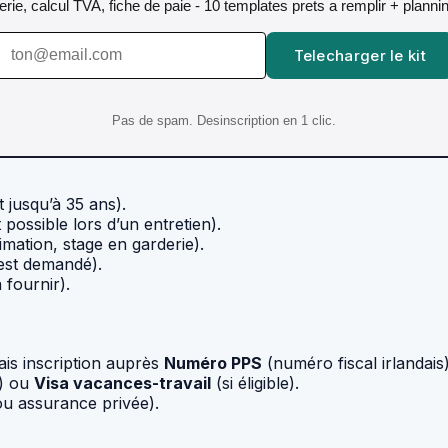
orerie, calcul TVA, fiche de paie - 10 templates prets a remplir + plann
Telecharger le kit
Pas de spam. Desinscription en 1 clic.
 jusqu’à 35 ans).
possible lors d’un entretien).
mation, stage en garderie).
 est demandé).
 fournir).
ais inscription auprès
Numéro PPS
(numéro fiscal irlandais)
r) ou
Visa vacances-travail
(si éligible).
ou assurance privée).