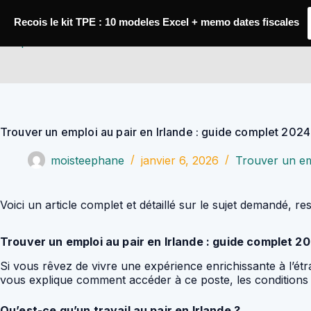
Passer
au
Recois le kit TPE : 10 modeles Excel + memo dates fiscales
contenu
YoupiJobs
Trouver un emploi au pair en Irlande : guide complet 2024
moisteephane
janvier 6, 2026
Trouver un em
Voici un article complet et détaillé sur le sujet demandé, re
Trouver un emploi au pair en Irlande : guide complet 2
Si vous rêvez de vivre une expérience enrichissante à l’étra
vous explique comment accéder à ce poste, les conditions 
Qu’est-ce qu’un travail au pair en Irlande ?