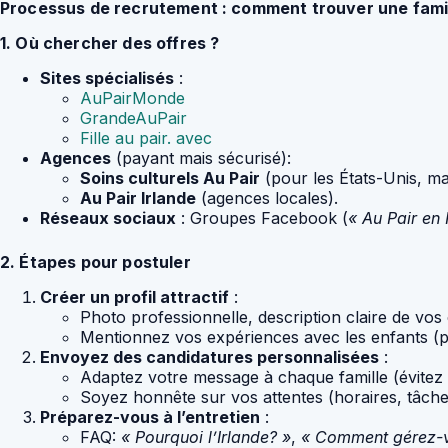
Processus de recrutement : comment trouver une famil
1. Où chercher des offres ?
Sites spécialisés
:
AuPairMonde
GrandeAuPair
Fille au pair. avec
Agences
(payant mais sécurisé):
Soins culturels Au Pair
(pour les États-Unis, mai
Au Pair Irlande
(agences locales).
Réseaux sociaux
: Groupes Facebook (
« Au Pair en 
2. Étapes pour postuler
Créer un profil attractif
:
Photo professionnelle, description claire de vo
Mentionnez vos expériences avec les enfants (p
Envoyez des candidatures personnalisées
:
Adaptez votre message à chaque famille (évitez l
Soyez honnête sur vos attentes (horaires, tâches
Préparez-vous à l’entretien
:
FAQ:
« Pourquoi l’Irlande? »
,
« Comment gérez-vo