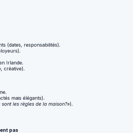
s (dates, responsabilités).
loyeurs).
en Irlande.
, créative).
me.
tés mais élégants).
 sont les règles de la maison?»
).
ient pas