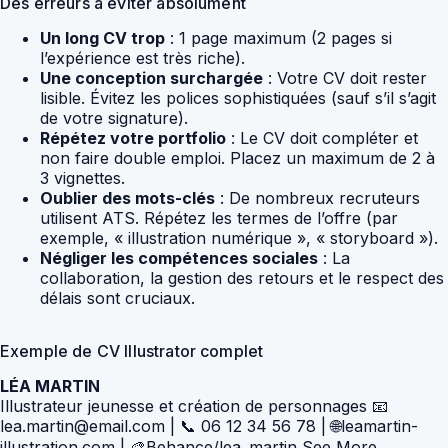
Des erreurs à éviter absolument
Un long CV trop
: 1 page maximum (2 pages si
l’expérience est très riche).
Une conception surchargée
: Votre CV doit rester
lisible. Évitez les polices sophistiquées (sauf s’il s’agit
de votre signature).
Répétez votre portfolio
: Le CV doit compléter et
non faire double emploi. Placez un maximum de 2 à
3 vignettes.
Oublier des mots-clés
: De nombreux recruteurs
utilisent ATS. Répétez les termes de l’offre (par
exemple, « illustration numérique », « storyboard »).
Négliger les compétences sociales
: La
collaboration, la gestion des retours et le respect des
délais sont cruciaux.
Exemple de CV Illustrator complet
LÉA MARTIN
Illustrateur jeunesse et création de personnages 📧
lea.martin@email.com | 📞 06 12 34 56 78 | 🌐leamartin-
illustration.com | 🎨Behance/lea_martin See More