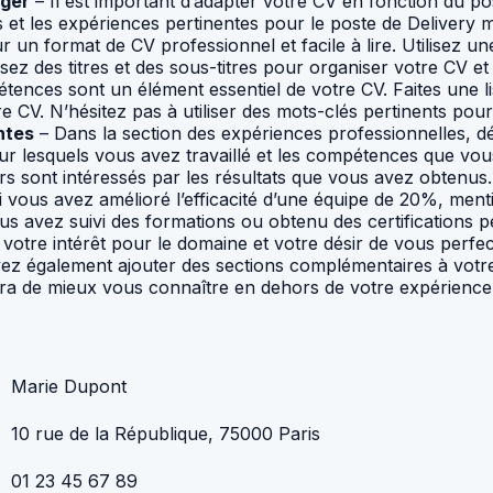
ager
– Il est important d’adapter votre CV en fonction du p
es et les expériences pertinentes pour le poste de Deliver
 un format de CV professionnel et facile à lire. Utilisez u
sez des titres et des sous-titres pour organiser votre CV et fa
tences sont un élément essentiel de votre CV. Faites une l
 CV. N’hésitez pas à utiliser des mots-clés pertinents pour
ntes
– Dans la section des expériences professionnelles, déta
ur lesquels vous avez travaillé et les compétences que vo
 sont intéressés par les résultats que vous avez obtenus. N’
i vous avez amélioré l’efficacité d’une équipe de 20%, men
us avez suivi des formations ou obtenu des certifications p
otre intérêt pour le domaine et votre désir de vous perfec
z également ajouter des sections complémentaires à votre
ttra de mieux vous connaître en dehors de votre expérience
Marie Dupont
10 rue de la République, 75000 Paris
01 23 45 67 89