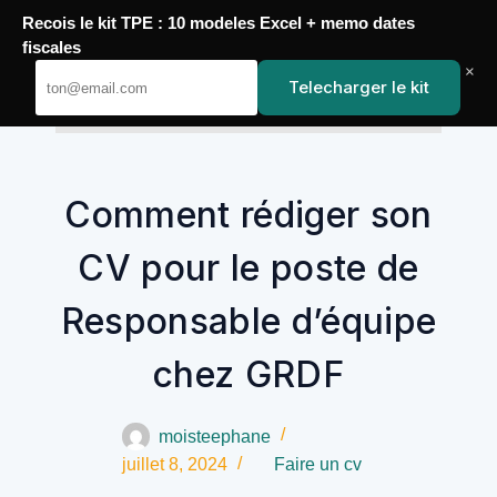
Recois le kit TPE : 10 modeles Excel + memo dates
fiscales
Passer
×
Telecharger le kit
au
YoupiJobs
contenu
Comment rédiger son
CV pour le poste de
Responsable d’équipe
chez GRDF
moisteephane
juillet 8, 2024
Faire un cv