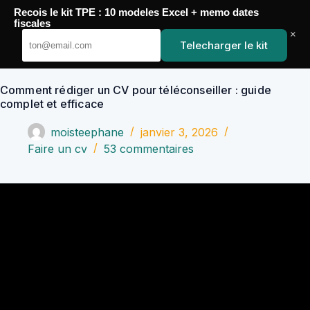
Passer
Recois le kit TPE : 10 modeles Excel + memo dates
au
YoupiJobs
fiscales
contenu
×
Telecharger le kit
Comment rédiger un CV pour téléconseiller : guide
complet et efficace
moisteephane
janvier 3, 2026
Faire un cv
53 commentaires