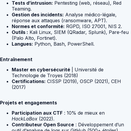
Tests d’intrusion:
Pentesting (web, réseau), Red
Teaming.
Gestion des incidents:
Analyse médico-légale,
réponse aux attaques (ransomware, APT).
Normes et conformité:
RGPD, ISO 27001, NIS 2.
Outils :
Kali Linux, SIEM (QRadar, Splunk), Pare-feu
(Palo Alto, Fortinet).
Langues:
Python, Bash, PowerShell.
Entraînement
Master en cybersécurité
| Université de
Technologie de Troyes (2018)
Certifications:
CISSP (2019), OSCP (2021), CEH
(2017)
Projets et engagements
Participation aux CTF
: 10% de mieux en
HackLaBox
(2022).
Contributeur Open Source
: Développement d’un
outil d’analyse de logs sur GitHub (500+ étoiles).