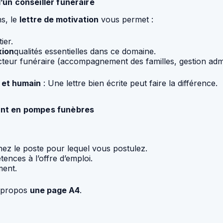
’un conseiller funéraire
ns, le
lettre de motivation
vous permet :
ier.
xion
qualités essentielles dans ce domaine.
teur funéraire (accompagnement des familles, gestion admin
e et humain
: Une lettre bien écrite peut faire la différence.
tant en pompes funèbres
ez le poste pour lequel vous postulez.
ences à l’offre d’emploi.
ment.
 propos
une page A4
.