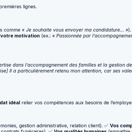
premières lignes.
ues comme
« Je souhaite vous envoyer ma candidature… »
)
votre motivation
(ex.:
« Passionnée par l’accompagnement 
pertise dans l’accompagnement des familles et la gestion de
se] Il a particulièrement retenu mon attention, car ses val
dat idéal
relier vos compétences aux besoins de l’employe
monies, gestion administrative, relation client). ✅
Vos comp
 contrats funéraires). ✅
Vos qualités humaines
(empathie, 