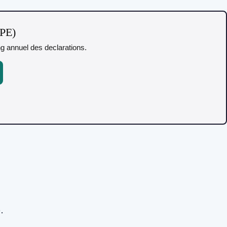
TPE)
ing annuel des declarations.
.