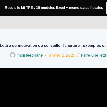
Passer
au
Recois le kit TPE : 10 modeles Excel + memo dates fiscales
contenu
YoupiJobs
Lettre de motivation de conseiller funéraire : exemples et 
moisteephane
janvier 2, 2026
Faire une lett