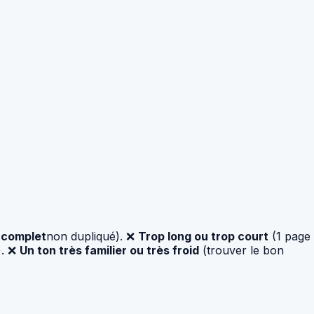
t
complet
non dupliqué). ❌
Trop long ou trop court
(1 page
). ❌
Un ton très familier ou très froid
(trouver le bon