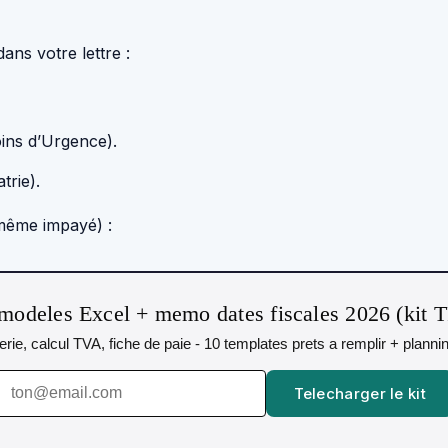
ans votre lettre :
ins d’Urgence).
atrie).
ême impayé) :
modeles Excel + memo dates fiscales 2026 (kit 
orerie, calcul TVA, fiche de paie - 10 templates prets a remplir + plann
Telecharger le kit