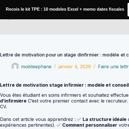
Passer
au
Recois le kit TPE : 10 modeles Excel + memo dates fiscales
contenu
YoupiJobs
Lettre de motivation pour un stage dinfirmier : modèle et 
moisteephane
janvier 4, 2026
Faire une lett
Lettre de motivation stage infirmier : modèle et consei
Vous êtes étudiant en soins infirmiers et souhaitez effectu
d’infirmière
C’est votre premier contact avec le recruteu
CV.
Dans cet article vous apprendrez : ✅
La structure idéale
d
expériences pertinentes). ✅
Comment personnaliser
votre