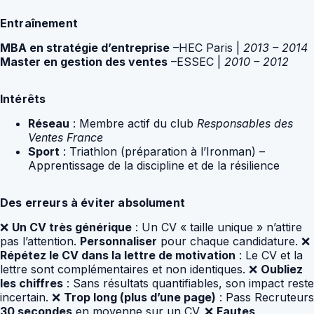
Entraînement
MBA en stratégie d’entreprise
–HEC Paris |
2013 – 2014
Master en gestion des ventes
–ESSEC |
2010 – 2012
Intérêts
Réseau
: Membre actif du club
Responsables des
Ventes France
Sport
: Triathlon (préparation à l’Ironman) –
Apprentissage de la discipline et de la résilience
Des erreurs à éviter absolument
❌
Un CV très générique
: Un CV « taille unique » n’attire
pas l’attention.
Personnaliser
pour chaque candidature. ❌
Répétez le CV dans la lettre de motivation
: Le CV et la
lettre sont complémentaires et non identiques. ❌
Oubliez
les chiffres
: Sans résultats quantifiables, son impact reste
incertain. ❌
Trop long (plus d’une page)
: Pass Recruteurs
30 secondes
en moyenne sur un CV. ❌
Fautes