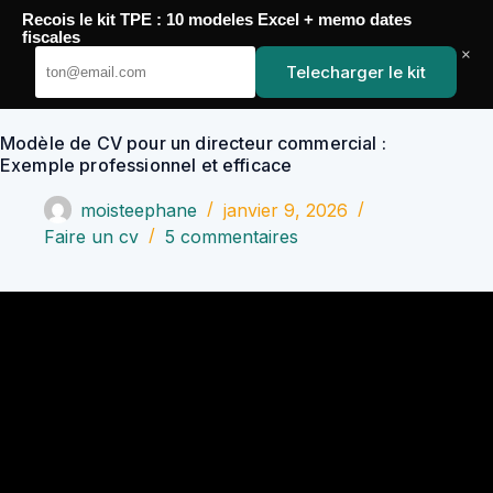
Passer
Recois le kit TPE : 10 modeles Excel + memo dates
au
YoupiJobs
fiscales
contenu
×
Telecharger le kit
Modèle de CV pour un directeur commercial :
Exemple professionnel et efficace
moisteephane
janvier 9, 2026
Faire un cv
5 commentaires