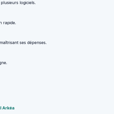
plusieurs logiciels.
n rapide.
 maîtrisant ses dépenses.
gne.
l Arkéa