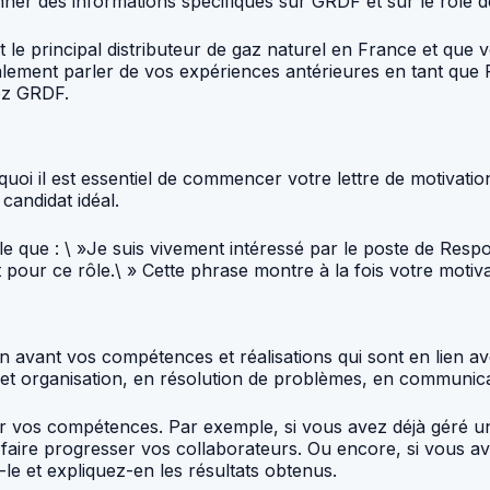
onner des informations spécifiques sur GRDF et sur le rôle 
e principal distributeur de gaz naturel en France et que vo
lement parler de vos expériences antérieures en tant que 
ez GRDF.
quoi il est essentiel de commencer votre lettre de motivat
candidat idéal.
que : \ »Je suis vivement intéressé par le poste de Resp
pour ce rôle.\ » Cette phrase montre à la fois votre motiva
e en avant vos compétences et réalisations qui sont en lien
 et organisation, en résolution de problèmes, en communica
rer vos compétences. Par exemple, si vous avez déjà géré u
aire progresser vos collaborateurs. Ou encore, si vous ave
le et expliquez-en les résultats obtenus.