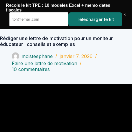
Passer
Recois le kit TPE : 10 modeles Excel + memo dates
au
YoupiJobs
fiscales
contenu
×
Telecharger le kit
Rédiger une lettre de motivation pour un moniteur
éducateur : conseils et exemples
moisteephane
janvier 7, 2026
Faire une lettre de motivation
10 commentaires