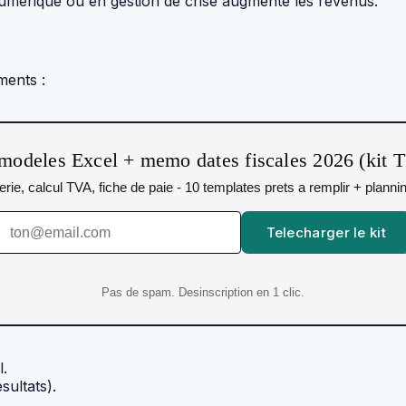
umérique ou en gestion de crise augmente les revenus.
ments :
modeles Excel + memo dates fiscales 2026 (kit 
orerie, calcul TVA, fiche de paie - 10 templates prets a remplir + plann
Telecharger le kit
Pas de spam. Desinscription en 1 clic.
l.
sultats).