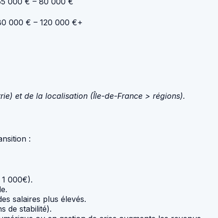
55 000 € – 80 000 €
80 000 € – 120 000 €+
ie) et de la localisation (Île-de-France > régions).
nsition :
 1 000€).
e.
des salaires plus élevés.
de stabilité).