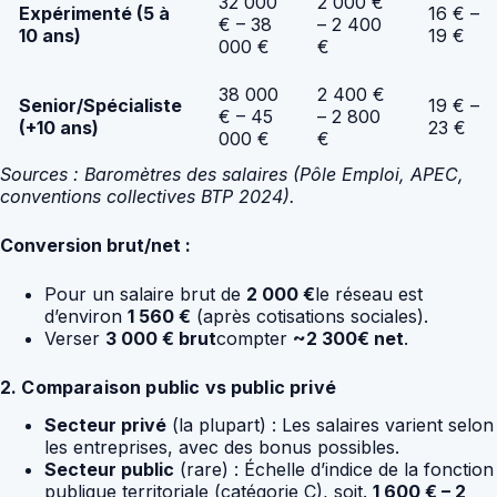
32 000
2 000 €
Expérimenté (5 à
16 € –
€ – 38
– 2 400
10 ans)
19 €
000 €
€
38 000
2 400 €
Senior/Spécialiste
19 € –
€ – 45
– 2 800
(+10 ans)
23 €
000 €
€
Sources : Baromètres des salaires (Pôle Emploi, APEC,
conventions collectives BTP 2024).
Conversion brut/net :
Pour un salaire brut de
2 000 €
le réseau est
d’environ
1 560 €
(après cotisations sociales).
Verser
3 000 € brut
compter
~2 300€ net
.
2. Comparaison public vs public privé
Secteur privé
(la plupart) : Les salaires varient selon
les entreprises, avec des bonus possibles.
Secteur public
(rare) : Échelle d’indice de la fonction
publique territoriale (catégorie C), soit.
1 600 € – 2