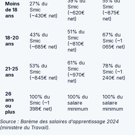
39% du
55% du
Moins
27% du
Smic
Smic
de 18
Smic
(~620€
(~875€
ans
(~430€ net)
net)
net)
51% du
43% du
67% du
18-20
Smic
Smic
Smic (~1
ans
(~810€
(~685€ net)
065€ net)
net)
61% du
53% du
78% du
21-25
Smic
Smic
Smic (~1
ans
(~970€
(~845€ net)
240€ net)
net)
26
100% du
100% du
100% du
ans
Smic (~1
salaire
salaire
ou
398€ net)
minimum
minimum
plus
Source : Barème des salaires d’apprentissage 2024
(ministère du Travail).