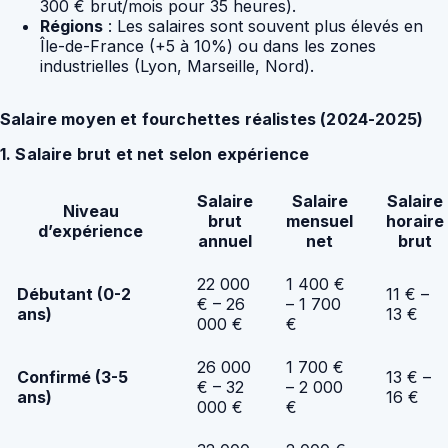
300 € brut/mois pour 35 heures).
Régions
: Les salaires sont souvent plus élevés en
Île-de-France (+5 à 10%) ou dans les zones
industrielles (Lyon, Marseille, Nord).
Salaire moyen et fourchettes réalistes (2024-2025)
1. Salaire brut et net selon expérience
Salaire
Salaire
Salaire
Niveau
brut
mensuel
horaire
d’expérience
annuel
net
brut
22 000
1 400 €
Débutant (0-2
11 € –
€ – 26
– 1 700
ans)
13 €
000 €
€
26 000
1 700 €
Confirmé (3-5
13 € –
€ – 32
– 2 000
ans)
16 €
000 €
€