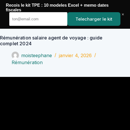
Passer
Recois le kit TPE : 10 modeles Excel + memo dates
au
YoupiJobs
fiscales
contenu
×
Telecharger le kit
Rémunération salaire agent de voyage : guide
complet 2024
moisteephane
janvier 4, 2026
Rémunération