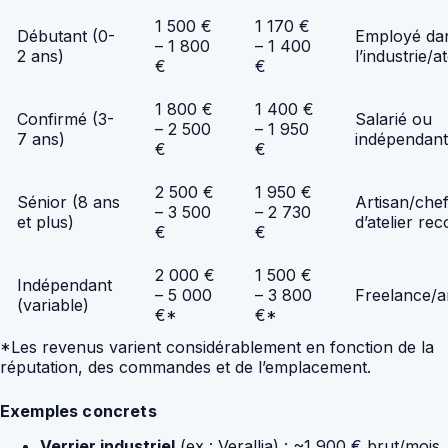
1 500 €
1 170 €
Débutant (0-
Employé da
– 1 800
– 1 400
2 ans)
l’industrie/at
€
€
1 800 €
1 400 €
Confirmé (3-
Salarié ou
– 2 500
– 1 950
7 ans)
indépendant
€
€
2 500 €
1 950 €
Sénior (8 ans
Artisan/che
– 3 500
– 2 730
et plus)
d’atelier re
€
€
2 000 €
1 500 €
Indépendant
– 5 000
– 3 800
Freelance/ar
(variable)
€*
€*
*Les revenus varient considérablement en fonction de la
réputation, des commandes et de l’emplacement.
Exemples concrets
Verrier industriel
(ex : Verallia) : ~1 900 € brut/mois