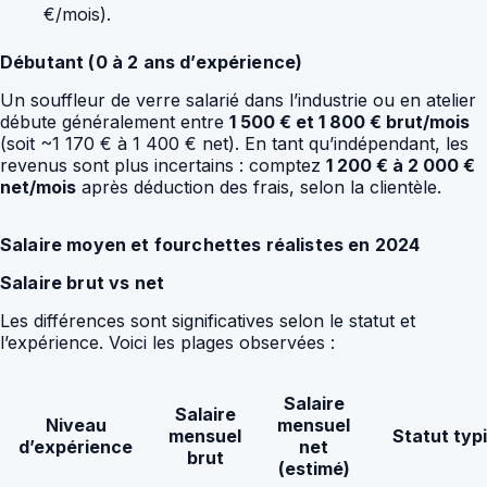
€/mois).
Débutant (0 à 2 ans d’expérience)
Un souffleur de verre salarié dans l’industrie ou en atelier
débute généralement entre
1 500 € et 1 800 € brut/mois
(soit ~1 170 € à 1 400 € net). En tant qu’indépendant, les
revenus sont plus incertains : comptez
1 200 € à 2 000 €
net/mois
après déduction des frais, selon la clientèle.
Salaire moyen et fourchettes réalistes en 2024
Salaire brut vs net
Les différences sont significatives selon le statut et
l’expérience. Voici les plages observées :
Salaire
Salaire
Niveau
mensuel
mensuel
Statut typ
d’expérience
net
brut
(estimé)