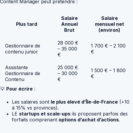
Content Manager peut prétendre :
Salaire
Salaire
Plus tard
Annuel
mensuel net
Brut
(environ)
28 000 €
Gestionnaire de
1 700 € – 2 100
– 35 000
contenu junior
€
€
Assistante
25 000 €
1 500 € – 1 800
Gestionnaire de
– 30 000
€
Contenu
€
💡
Pour écrire
:
Les salaires sont
le plus élevé d’Île-de-France
(+10
à 15% vs provinces).
LE
startups et scale-ups
ils proposent parfois des
forfaits comprenant
options d’achat d’actions
.