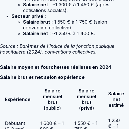
Salaire net
: ~1 300 € à 1 450 € (après
cotisations sociales).
Secteur privé
:
Salaire brut
: 1 550 € à 1 750 € (selon
convention collective).
Salaire net
: ~1 250 € à 1 400 €.
Source : Barèmes de l’indice de la fonction publique
hospitalière (2024), conventions collectives.
Salaire moyen et fourchettes réalistes en 2024
Salaire brut et net selon expérience
Salaire
Salaire
Salaire
mensuel
mensuel
Expérience
net
brut
brut
estimé
(public)
(privé)
1 250
Débutant
1 600 € – 1
1 550 € – 1
€ – 1
(0-2 ans)
800 €
750 €