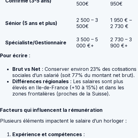
Confirmé (3-5 ans)
500€
950€
2 500 – 3
1 950 € –
Sénior (5 ans et plus)
500€
2 730 €
3 500 – 5
2 730 – 3
Spécialiste/Gestionnaire
000 €+
900 €+
Pour écrire
:
Brut vs Net
: Conserver environ 23% des cotisations
sociales d’un salarié (soit 77% du montant net brut).
Différences régionales
: Les salaires sont plus
élevés en Ile-de-France (+10 à 15%) et dans les
zones frontalières (proches de la Suisse).
Facteurs qui influencent la rémunération
Plusieurs éléments impactent le salaire d’un horloger :
Expérience et compétences
: