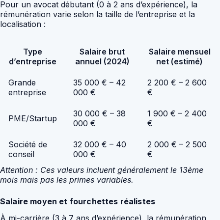
Pour un avocat débutant (0 à 2 ans d’expérience), la
rémunération varie selon la taille de l’entreprise et la
localisation :
Type
Salaire brut
Salaire mensuel
d’entreprise
annuel (2024)
net (estimé)
Grande
35 000 € – 42
2 200 € – 2 600
entreprise
000 €
€
30 000 € – 38
1 900 € – 2 400
PME/Startup
000 €
€
Société de
32 000 € – 40
2 000 € – 2 500
conseil
000 €
€
Attention : Ces valeurs incluent généralement le 13ème
mois mais pas les primes variables.
Salaire moyen et fourchettes réalistes
À mi-carrière (3 à 7 ans d’expérience), la rémunération