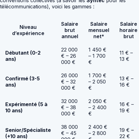
conventions collectives (à savoir les
Syntec
pour les
télécommunications), voici les gammes :
Salaire
Salaire
Salaire
Niveau
brut
mensuel
horaire
d’expérience
annuel
net*
brut
22 000
1 450 €
Débutant (0-2
11 € –
€ – 26
– 1 700
ans)
13 €
000 €
€
26 000
1 700 €
Confirmé (3-5
13 € –
€ – 32
– 2 050
ans)
16 €
000 €
€
32 000
2 050 €
Expérimenté (5 à
16 € –
€ – 38
– 2 400
10 ans)
19 €
000 €
€
38 000
2 400 €
Senior/Spécialiste
19 € –
€ – 45
– 2 800
(+10 ans)
22 €