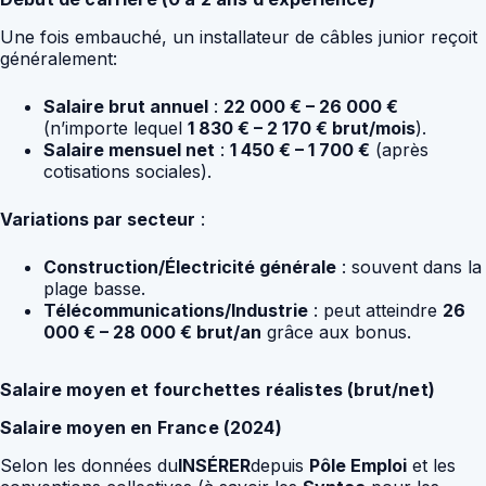
Une fois embauché, un installateur de câbles junior reçoit
généralement:
Salaire brut annuel
:
22 000 € – 26 000 €
(n’importe lequel
1 830 € – 2 170 € brut/mois
).
Salaire mensuel net
:
1 450 € – 1 700 €
(après
cotisations sociales).
Variations par secteur
:
Construction/Électricité générale
: souvent dans la
plage basse.
Télécommunications/Industrie
: peut atteindre
26
000 € – 28 000 € brut/an
grâce aux bonus.
Salaire moyen et fourchettes réalistes (brut/net)
Salaire moyen en France (2024)
Selon les données du
INSÉRER
depuis
Pôle Emploi
et les