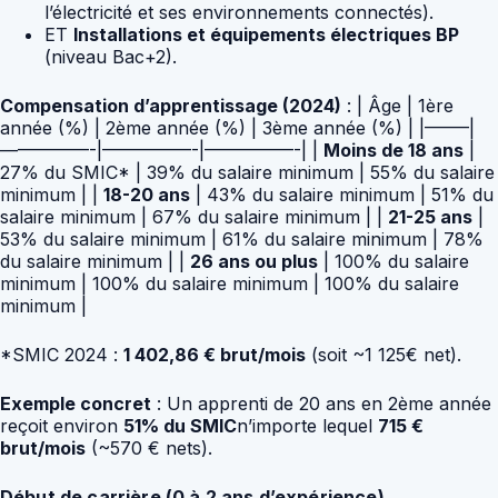
l’électricité et ses environnements connectés).
ET
Installations et équipements électriques BP
(niveau Bac+2).
Compensation d’apprentissage (2024)
: | Âge | 1ère
année (%) | 2ème année (%) | 3ème année (%) | |——–|
—————-|—————-|—————-| |
Moins de 18 ans
|
27% du SMIC* | 39% du salaire minimum | 55% du salaire
minimum | |
18-20 ans
| 43% du salaire minimum | 51% du
salaire minimum | 67% du salaire minimum | |
21-25 ans
|
53% du salaire minimum | 61% du salaire minimum | 78%
du salaire minimum | |
26 ans ou plus
| 100% du salaire
minimum | 100% du salaire minimum | 100% du salaire
minimum |
*SMIC 2024 :
1 402,86 € brut/mois
(soit ~1 125€ net).
Exemple concret
: Un apprenti de 20 ans en 2ème année
reçoit environ
51% du SMIC
n’importe lequel
715 €
brut/mois
(~570 € nets).
Début de carrière (0 à 2 ans d’expérience)