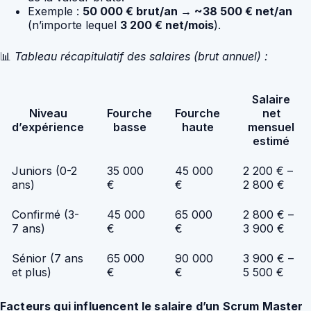
Exemple :
50 000 € brut/an → ~38 500 € net/an
(n’importe lequel
3 200 € net/mois
).
📊
Tableau récapitulatif des salaires (brut annuel) :
Salaire
Niveau
Fourche
Fourche
net
d’expérience
basse
haute
mensuel
estimé
Juniors (0-2
35 000
45 000
2 200 € –
ans)
€
€
2 800 €
Confirmé (3-
45 000
65 000
2 800 € –
7 ans)
€
€
3 900 €
Sénior (7 ans
65 000
90 000
3 900 € –
et plus)
€
€
5 500 €
Facteurs qui influencent le salaire d’un Scrum Master