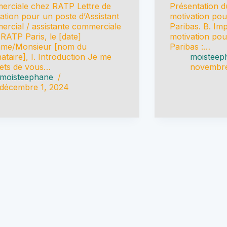
erciale chez RATP Lettre de
Présentation d
ation pour un poste d’Assistant
motivation po
rcial / assistante commerciale
Paribas. B. Imp
RATP Paris, le [date]
motivation po
me/Monsieur [nom du
Paribas :…
nataire], I. Introduction Je me
moisteep
ets de vous…
novembre
moisteephane
décembre 1, 2024