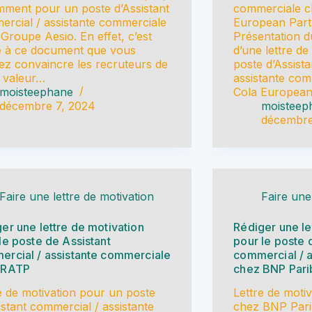
ment pour un poste d’Assistant
commerciale c
rcial / assistante commerciale
European Part
Groupe Aesio. En effet, c’est
Présentation d
e à ce document que vous
d’une lettre d
z convaincre les recruteurs de
poste d’Assist
 valeur…
assistante co
moisteephane
Cola European
décembre 7, 2024
moisteep
décembre
Faire une lettre de motivation
Faire une
er une lettre de motivation
Rédiger une le
le poste de Assistant
pour le poste 
rcial / assistante commerciale
commercial / 
 RATP
chez BNP Pari
e de motivation pour un poste
Lettre de moti
istant commercial / assistante
chez BNP Parib