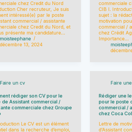
rciale chez Credit du Nord
commerciale ch
duction Cher recruteur, Je suis
CIB I. Introdu
ent intéressé(e) par le poste
sujet : la rédac
istant commercial / assistante
motivation pou
rciale chez Credit du Nord, et
commercial / a
us présente ma candidature…
chez Crédit Ag
moisteephane
Importance…
décembre 13, 2024
moisteep
décembre
Faire un cv
Faire une
ent rédiger son CV pour le
Rédiger une le
 de Assistant commercial /
pour le poste 
stante commerciale chez Groupe
commercial / 
o
chez Coca Col
troduction Le CV est un élément
Lettre de moti
tiel dans la recherche d’emploi,
d’Assistant com