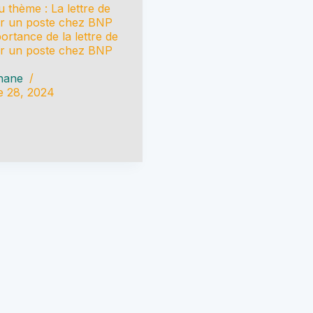
u thème : La lettre de
ur un poste chez BNP
ortance de la lettre de
ur un poste chez BNP
hane
 28, 2024