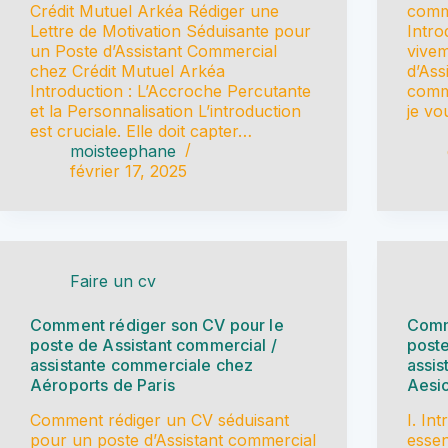
Crédit Mutuel Arkéa Rédiger une
comme
Lettre de Motivation Séduisante pour
Intro
un Poste d’Assistant Commercial
vivem
chez Crédit Mutuel Arkéa
d’Ass
Introduction : L’Accroche Percutante
comme
et la Personnalisation L’introduction
je vo
est cruciale. Elle doit capter…
moisteephane
février 17, 2025
Faire un cv
Comment rédiger son CV pour le
Comm
poste de Assistant commercial /
poste
assistante commerciale chez
assi
Aéroports de Paris
Aesi
Comment rédiger un CV séduisant
I. In
pour un poste d’Assistant commercial
essen