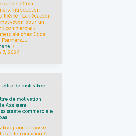
hez Coca Cola
ners Introduction
u thème : La rédaction
e motivation pour un
ant commercial /
mmerciale chez Coca
 Partners.…
hane
 7, 2024
 lettre de motivation
ttre de motivation
de Assistant
assistante commerciale
bas
vation pour un poste
as I. Introduction A.